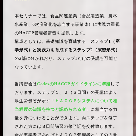
本セミナーでは、食品関連産業（食品製造業、農林
水産業、6次産業化を志向する事業体）に実践力重視
のHACCP管理者講習を提供します。
構成としては、基礎知識を育成する
ステップ1（座
学形式）と実践力を育成するステップ2（演習形式）
の2部に分かれおり、ステップ1だけの受講も可能と
なっています。
当講習会は
CodexのHACCPガイドラインに準拠
して
おります。ステップ１、２（３日間）の受講により
厚生労働省が示す
「ＨＡＣＣＰシステムについて相
当程度の知識を持つと認められる者」
に相当する力
量を身につけることができます。両ステップを修了
された方には３日間講習の修了証を交付致します。
食品事業者であればＨＡＣＣＰ管理者としての力量