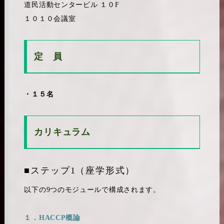
道民活動センタービル １０F
１０１０会議室
定 員
・１５
名
カリキュラム
■ステップ1（座学形式）
以下の9つのモジュールで構成されます。
１．HACCP概論